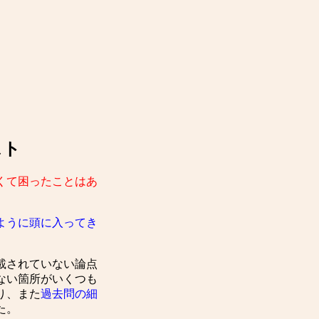
スト
くて困ったことはあ
ように頭に入ってき
載されていない論点
ない箇所がいくつも
り、また
過去問の細
た。