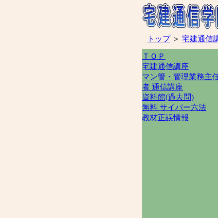
トップ
＞
宅建通信
ＴＯＰ
宅建通信講座
マン管・管理業務主
者 通信講座
資料館(過去問)
無料 サイバー六法
教材正誤情報