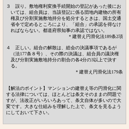
３ 誤り。敷地権利変換手続開始の登記があった後にお
いては、組合員は、当該登記に係る団地内建物の所有
権及び分割実施敷地持分を処分するときは、国土交通
省令で定めるところにより、「組合」の承認を得なけ
ればならない。都道府県知事の承認ではない。
＊建替え円滑化法189条2項
４ 正しい。組合の解散は、総会の決議事項であるが
（法177条８号）、その際の決議は、組合員の議決権
及び分割実施敷地持分の割合の各4分の3以上で決す
る。
＊建替え円滑化法179条
【解法のポイント】マンションの建替え等の円滑化に関
する法律については、ほとんどは条文そのままの問題で
すが、法改正がいろいろあって、条文自体が多いので大
変です。大きな仕組みを理解した上で、条文を見るよう
にしておいて下さい。