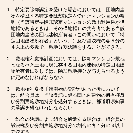
１ 特定要除却認定を受けた場合においては、団地内建
物を構成する特定要除却認定を受けたマンションの敷
地（当該特定要除却認定マンションの敷地利用権が借
地権であるときは、その借地権）の共有者である当該
団地内建物の団地建物所有者（この問いにおいて「特
定団地建物所有者」という。）及び議決権の各５分の
４以上の多数で、敷地分割決議をすることができる。
２ 敷地権利変換計画においては、除却マンション敷地
となるべき土地に現に存する団地内建物の特定団地建
物所有者に対しては、除却敷地持分が与えられるよう
に定めなければならない。
３ 敷地権利変換手続開始の登記があった後において
は、組合員は、当該登記に係る団地内建物の所有権及
び分割実施敷地持分を処分するときは、都道府県知事
の承認を得なければならない。
４ 総会の決議により組合を解散する場合は、組合員の
議決権及び分割実施敷地持分の割合の各４分の３以上
で決する。